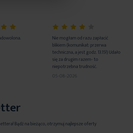
80%
adowolona.
Nie mogłam od razu zapłacić
blikiem (komunikat: przerwa
techniczna, a jest godz. 13.15!) Udało
się za drugim razem- to
niepotrzebna trudność.
05-08-2026
tter
lettera! Bądź na bieżąco, otrzymuj najlepsze oferty