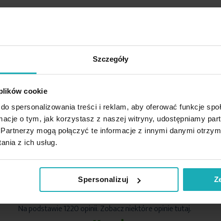
Szczegóły
 plików cookie
do spersonalizowania treści i reklam, aby oferować funkcje sp
ormacje o tym, jak korzystasz z naszej witryny, udostępniamy p
Partnerzy mogą połączyć te informacje z innymi danymi otrzym
nia z ich usług.
inie potwierdzone zakup
Spersonalizuj
Z
5%
Na podstawie 1220 opinii. Zobacz niektóre opinie tutaj.