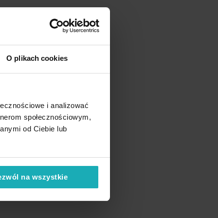
O plikach cookies
ołecznościowe i analizować
artnerom społecznościowym,
anymi od Ciebie lub
em
ezwól na wszystkie