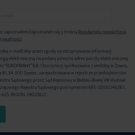
e zapoznałem/zapoznałam się z treścią
Regulaminu newslettera
Prywatności
.
yłkę e-mail) Wyrażam zgodę na otrzymywanie informacji
ogą elektroniczną na podany powyżej adres poczty elektronicznej
ez "EUROFIRANY” B.B. Choczyńscy spółka jawna z siedzibą w Żywcu,
za 81, 34-300 Żywiec, zarejestrowana w rejestrze przedsiębiorców
stru Sądowego przez Sąd Rejonowy w Bielsku-Białej VIII Wydział
Krajowego Rejestru Sądowego pod numerem KRS: 0000246287,
6-625, REGON: 24023827.