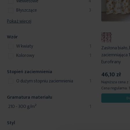
produkty
welwetowe
4
produkty
błyszczące
3
Pokaż więcej
Wzór
produkt
w kwiaty
1
Zasłona biało,
zaciemniająca
produkt
kolorowy
1
Eurofirany
Stopień zaciemnienia
46,10 zł
produkt
o dużym stopniu zaciemnienia
1
Najniższa cena z
Cena regularna:
Gramatura materiału
D
produkt
210 - 300 g/m²
1
Styl