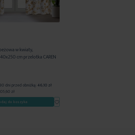
 beżowa w kwiaty,
 140x250 cm przelotka CAREN
 30 dni przed obniżką:
46,10 zł
105,60 zł
Dodaj
odaj do koszyka
do
listy
życzeń