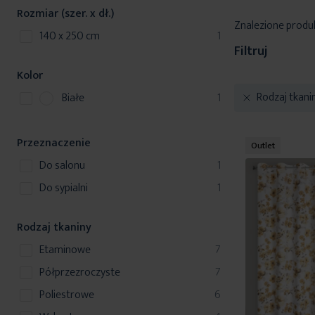
Rozmiar (szer. x dł.)
Znalezione produ
produkt
140 x 250 cm
1
Filtruj
Kolor
p
Rodzaj tkani
Białe
1
r
o
Przeznaczenie
d
Outlet
u
produkt
do salonu
1
k
produkt
do sypialni
1
t
Rodzaj tkaniny
produkty
etaminowe
7
produkty
półprzezroczyste
7
produkty
poliestrowe
6