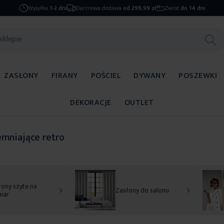
Wysyłka
1-2 dni
Darmowa dostawa
od 299,99 zł
Zwrot
do 14 dni
ZASŁONY
FIRANY
POŚCIEL
DYWANY
POSZEWKI
DEKORACJE
OUTLET
emniające retro
ony szyte na
Zasłony do salonu
iar