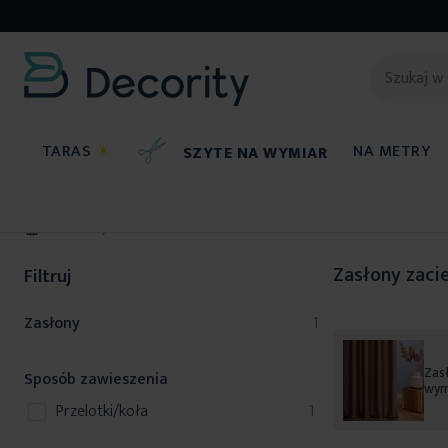
TARAS
☀
NA METRY
SZYTE NA WYMIAR
Zasłony
Zasłony zaci
Filtruj
produkt
Zasłony
1
Zasł
Sposób zawieszenia
wym
produkt
przelotki/koła
1