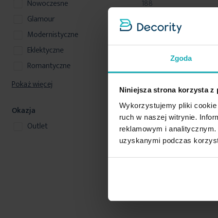
produkty
nowoczesne
188
produkty
glamour
105
produkty
modernistyczne
36
produkty
eklektyczne
17
Zgoda
produkty
romantyczne
17
Pokaż więcej
Niniejsza strona korzysta z
Wykorzystujemy pliki cookie 
Okazja
ruch w naszej witrynie. Inf
produkt
Outlet
1
reklamowym i analitycznym. 
uzyskanymi podczas korzysta
Op