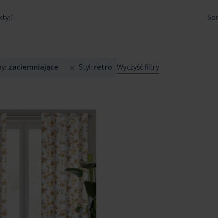
kty:
1
Sor
ny
zaciemniające
Styl
retro
Wyczyść filtry