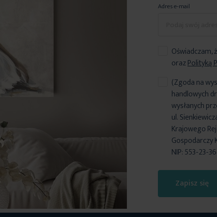
Adres e-mail
Oświadczam, ż
oraz
Polityką 
(Zgoda na wys
handlowych dr
wysłanych prz
ul. Sienkiewic
Krajowego Reje
Gospodarczy 
NIP: 553-23-3
Zapisz się