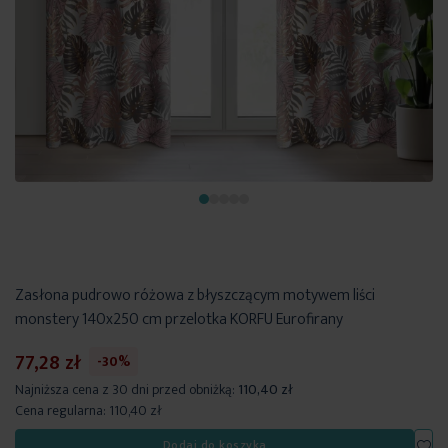
Zasłona pudrowo różowa z błyszczącym motywem liści
monstery 140x250 cm przelotka KORFU Eurofirany
77,28 zł
-30%
Najniższa cena z 30 dni przed obniżką:
110,40 zł
Cena regularna:
110,40 zł
Dod
Dodaj do koszyka