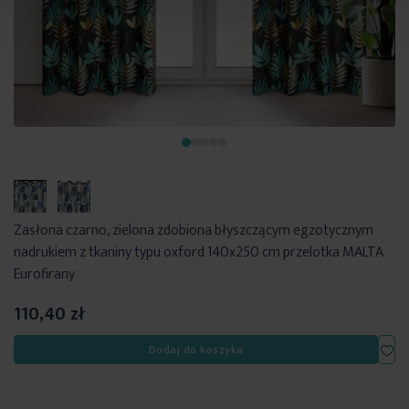
Zasłona czarno, zielona zdobiona błyszczącym egzotycznym
nadrukiem z tkaniny typu oxford 140x250 cm przelotka MALTA
Eurofirany
110,40 zł
Dod
Dodaj do koszyka