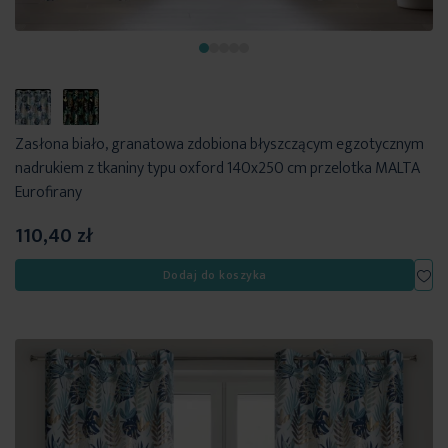
Zasłona biało, granatowa zdobiona błyszczącym egzotycznym
nadrukiem z tkaniny typu oxford 140x250 cm przelotka MALTA
Eurofirany
110,40 zł
Dod
Dodaj do koszyka