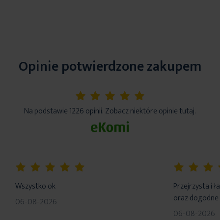
Opinie potwierdzone zakupem
5%
Na podstawie 1226 opinii. Zobacz niektóre opinie tutaj.
100%
100%
Wszystko ok
Przejrzysta i 
oraz dogodne 
06-08-2026
06-08-2026