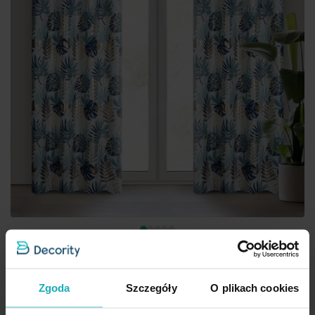
Zgoda
Szczegóły
O plikach cookies
Zasłona biało, turkusowa zdobiona błyszczącym egzotycznym
nadrukiem z tkaniny typu oxford 140x250 cm przelotka MALTA