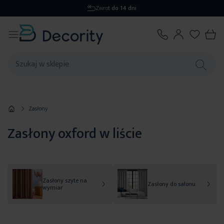
Zwrot
do 14 dni
Zasłony
Zasłony oxford w liście
Zasłony szyte na
Zasłony do salonu
wymiar