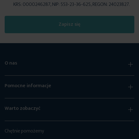
KRS: 0000246287, NIP: 553-23-36-625, REGON: 24023827.
Zapisz się
O nas
Pomocne informacje
Warto zobaczyć
Chętnie pomożemy