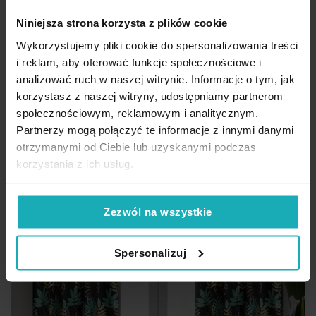
Eurofirany
Niniejsza strona korzysta z plików cookie
110,40 zł
Wykorzystujemy pliki cookie do spersonalizowania treści
i reklam, aby oferować funkcje społecznościowe i
Dod
Dodaj do koszyka
analizować ruch w naszej witrynie. Informacje o tym, jak
korzystasz z naszej witryny, udostępniamy partnerom
społecznościowym, reklamowym i analitycznym.
Partnerzy mogą połączyć te informacje z innymi danymi
otrzymanymi od Ciebie lub uzyskanymi podczas
korzystania z ich usług.
Zezwól na wszystkie
Spersonalizuj