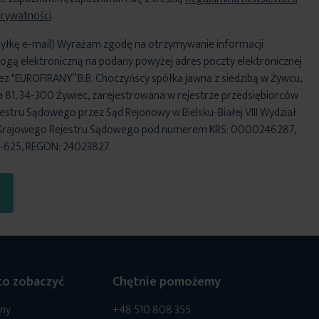
Prywatności
.
yłkę e-mail) Wyrażam zgodę na otrzymywanie informacji
ogą elektroniczną na podany powyżej adres poczty elektronicznej
ez "EUROFIRANY” B.B. Choczyńscy spółka jawna z siedzibą w Żywcu,
za 81, 34-300 Żywiec, zarejestrowana w rejestrze przedsiębiorców
stru Sądowego przez Sąd Rejonowy w Bielsku-Białej VIII Wydział
Krajowego Rejestru Sądowego pod numerem KRS: 0000246287,
6-625, REGON: 24023827.
o zobaczyć
Chętnie pomożemy
ony
+48 510 808 355