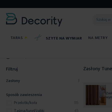
TARAS
☀
NA METRY
SZYTE NA WYMIAR
Zasłony
Zasłony Tune
Filtruj
produkty
Zasłony
3
Zasł
Sposób zawieszenia
wym
produkty
przelotki/koła
115
produkty
taśma/tunel/żabki
45