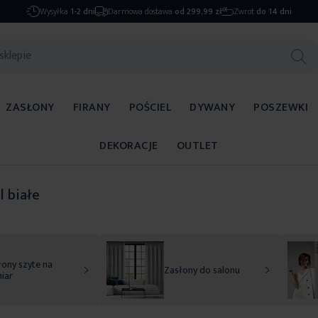
Wysyłka
1-2 dni
Darmowa dostawa
od 299,99 zł
Zwrot
do 14 dni
ZASŁONY
FIRANY
POŚCIEL
DYWANY
POSZEWKI
DEKORACJE
OUTLET
l białe
ony szyte na
Zasłony do salonu
iar