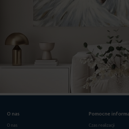
O nas
Pomocne informa
O nas
Czas realizacji