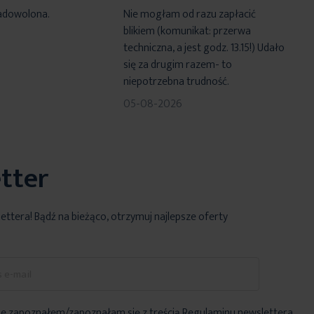
80%
adowolona.
Nie mogłam od razu zapłacić
blikiem (komunikat: przerwa
techniczna, a jest godz. 13.15!) Udało
się za drugim razem- to
niepotrzebna trudność.
05-08-2026
tter
lettera! Bądź na bieżąco, otrzymuj najlepsze oferty
e zapoznałem/zapoznałam się z treścią
Regulaminu newslettera