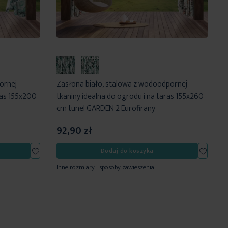
ornej
Zasłona biało, stalowa z wodoodpornej
ras 155x200
tkaniny idealna do ogrodu i na taras 155x260
cm tunel GARDEN 2 Eurofirany
92,90 zł
Dodaj
Dodaj
Dodaj do koszyka
do
do
Inne rozmiary i sposoby zawieszenia
listy
listy
życzeń
życzeń