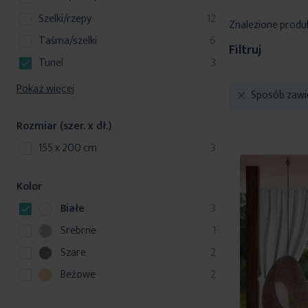
produkty
szelki/rzepy
12
Znalezione produ
produkty
taśma/szelki
6
Filtruj
produkty
Tunel
3
Pokaż więcej
Sposób zawi
Rozmiar (szer. x dł.)
produkty
155 x 200 cm
3
Kolor
p
Białe
3
r
p
Srebrne
1
o
r
p
Szare
2
d
o
r
u
p
Beżowe
2
d
o
k
r
u
d
t
o