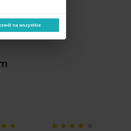
ezwól na wszystkie
em