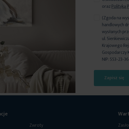
oraz
Polityką 
(Zgoda na wys
handlowych dr
wysłanych prz
ul. Sienkiewic
Krajowego Reje
Gospodarczy 
NIP: 553-23-3
Zapisz się
cje
Wart
Zwroty
Zasł