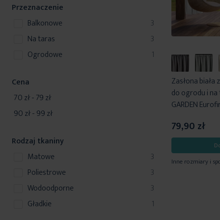
k
u
Przeznaczenie
y
d
t
k
u
produkty
balkonowe
3
t
k
produkty
na taras
3
y
t
produkt
ogrodowe
1
y
Zasłona biała 
Cena
do ogrodu i na
70 zł
-
79 zł
GARDEN Eurofi
90 zł
-
99 zł
79,90 zł
Rodzaj tkaniny
D
produkty
matowe
3
Inne rozmiary i sp
produkty
poliestrowe
3
produkty
wodoodporne
3
produkt
gładkie
1