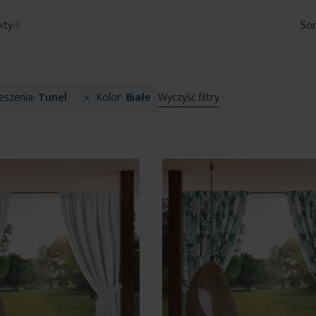
kty:
3
Sor
eszenia
Tunel
Kolor
Białe
Wyczyść filtry