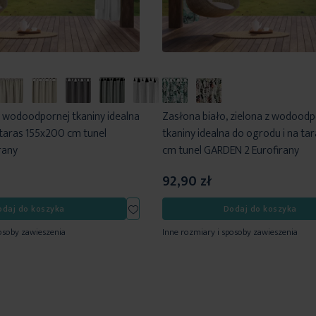
z wodoodpornej tkaniny idealna
Zasłona biało, zielona z wodoodp
 taras 155x200 cm tunel
tkaniny idealna do ogrodu i na ta
rany
cm tunel GARDEN 2 Eurofirany
92,90 zł
Dodaj
odaj do koszyka
Dodaj do koszyka
do
osoby zawieszenia
Inne rozmiary i sposoby zawieszenia
listy
życzeń