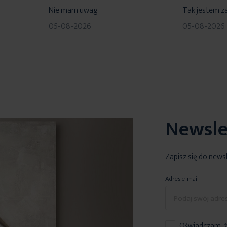
80%
100%
Nie mam uwag
Tak jestem z
05-08-2026
05-08-2026
Newsle
Zapisz się do news
Adres e-mail
Oświadczam, ż