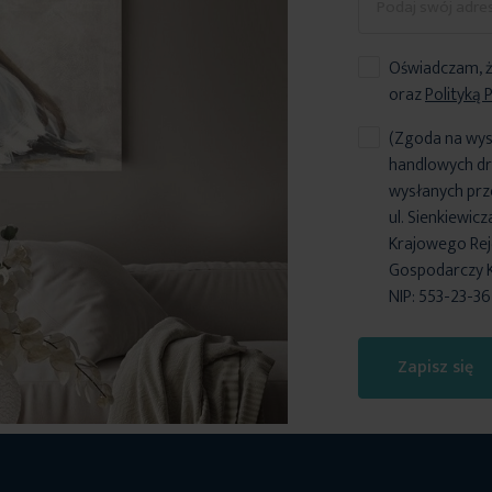
Oświadczam, ż
oraz
Polityką 
(Zgoda na wys
handlowych dr
wysłanych prz
ul. Sienkiewic
Krajowego Reje
Gospodarczy 
NIP: 553-23-3
Zapisz się