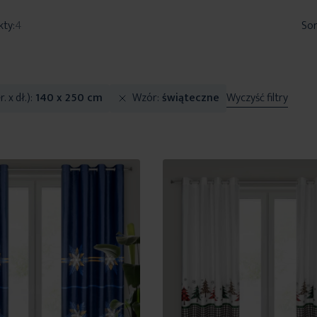
kty:
4
Sor
. x dł.)
140 x 250 cm
Wzór
świąteczne
Wyczyść filtry