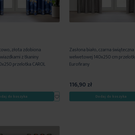
towo, złota zdobiona
Zasłona biało, czarna świąteczna 
wiazdkami z tkaniny
welwetowej 140x250 cm przelot
0x250 przelotka CAROL
Eurofirany
116,90 zł
Dodaj
odaj do koszyka
Dodaj do koszyka
do
listy
życzeń