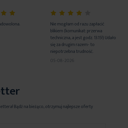
80%
adowolona.
Nie mogłam od razu zapłacić
blikiem (komunikat: przerwa
techniczna, a jest godz. 13.15!) Udało
się za drugim razem- to
niepotrzebna trudność.
05-08-2026
tter
lettera! Bądź na bieżąco, otrzymuj najlepsze oferty