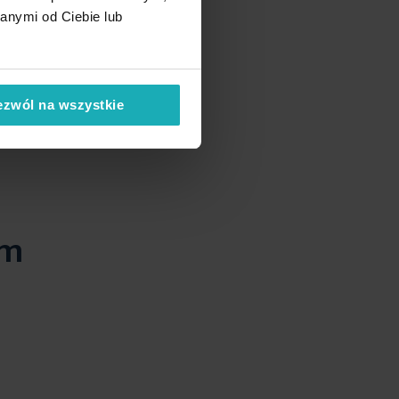
anymi od Ciebie lub
ezwól na wszystkie
em