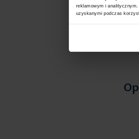
124,90 zł
reklamowym i analitycznym. 
D
uzyskanymi podczas korzysta
Op