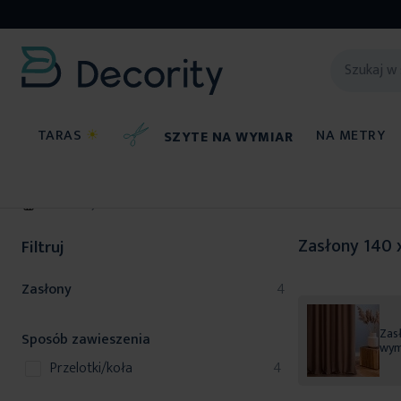
TARAS
☀
NA METRY
SZYTE NA WYMIAR
Zasłony
Zasłony 140 
Filtruj
produkty
Zasłony
4
Zasł
Sposób zawieszenia
wym
produkty
przelotki/koła
4