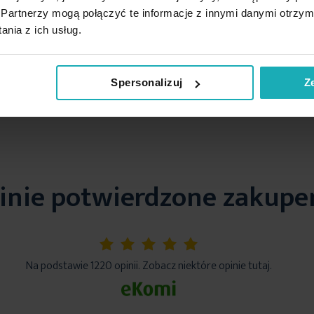
Partnerzy mogą połączyć te informacje z innymi danymi otrzym
Dodaj
odaj do koszyka
nia z ich usług.
do
listy
życzeń
Spersonalizuj
Z
inie potwierdzone zakup
5%
Na podstawie 1220 opinii. Zobacz niektóre opinie tutaj.