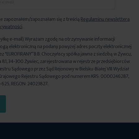
e zapoznałem/zapoznałam się z treścią
Regulaminu newslettera
Prywatności
.
yłkę e-mail) Wyrażam zgodę na otrzymywanie informacji
ogą elektroniczną na podany powyżej adres poczty elektronicznej
ez "EUROFIRANY” B.B. Choczyńscy spółka jawna z siedzibą w Żywcu,
za 81, 34-300 Żywiec, zarejestrowana w rejestrze przedsiębiorców
stru Sądowego przez Sąd Rejonowy w Bielsku-Białej VIII Wydział
Krajowego Rejestru Sądowego pod numerem KRS: 0000246287,
6-625, REGON: 24023827.