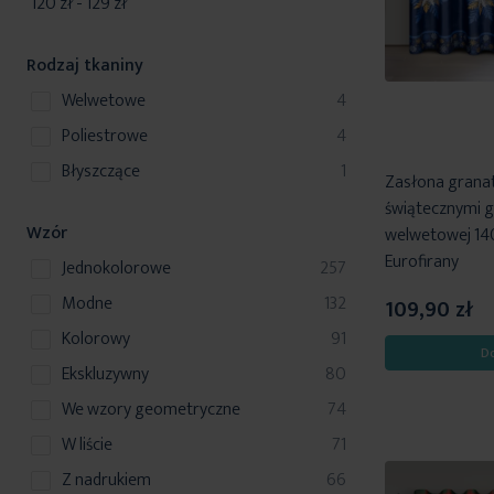
120 zł
-
129 zł
Rodzaj tkaniny
produkty
welwetowe
4
produkty
poliestrowe
4
produkt
błyszczące
1
Zasłona grana
świątecznymi g
Wzór
welwetowej 14
Eurofirany
produkty
jednokolorowe
257
produkty
modne
132
109,90 zł
produkty
kolorowy
91
D
produkty
ekskluzywny
80
produkty
we wzory geometryczne
74
produkty
w liście
71
produkty
z nadrukiem
66