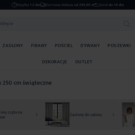
Wysyłka
1-2 dni
Darmowa dostawa
od 299,99 zł
Zwrot
do 14 dni
ZASŁONY
FIRANY
POŚCIEL
DYWANY
POSZEWKI
DEKORACJE
OUTLET
x 250 cm świąteczne
ony szyte na
Zasłony do salonu
iar