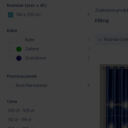
Rozmiar (szer. x dł.)
Znalezione produ
produkty
140 x 250 cm
4
Filtruj
Kolor
p
Rozmiar (szer
Białe
1
r
p
Zielone
1
o
r
p
Granatowe
2
d
o
r
u
d
o
k
u
Przeznaczenie
d
t
k
u
produkty
Boże Narodzenie
4
t
k
t
Cena
y
100 zł
-
109 zł
110 zł
-
119 zł