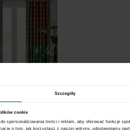
Szczegóły
o, czerwona świąteczna z
owej 140x250 cm przelotka
 plików cookie
ny
do spersonalizowania treści i reklam, aby oferować funkcje sp
ormacje o tym, jak korzystasz z naszej witryny, udostępniamy p