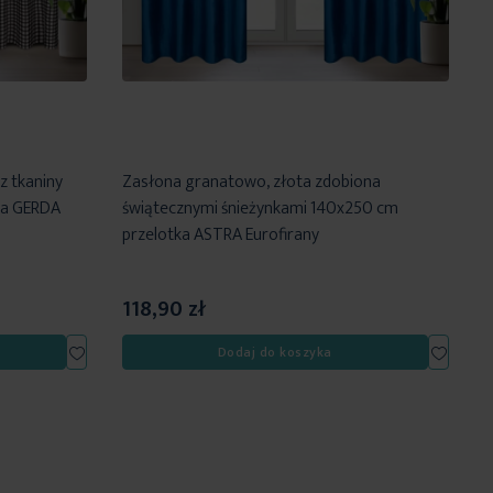
z tkaniny
Zasłona granatowo, złota zdobiona
ka GERDA
świątecznymi śnieżynkami 140x250 cm
przelotka ASTRA Eurofirany
118,90 zł
Dodaj
Dodaj
Dodaj do koszyka
do
do
listy
listy
życzeń
życzeń