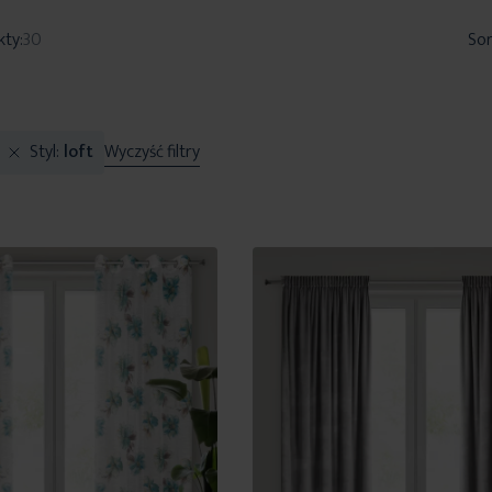
kty:
30
Sor
Styl
loft
Wyczyść filtry