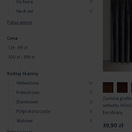
produkty
do biura
9
produkty
na drzwi
6
Pokaż więcej
Cena
1 zł
-
99 zł
100 zł
-
199 zł
Rodzaj tkaniny
produkty
welwetowe
14
produkty
poliestrowe
9
Zasłona grafit
produkty
etaminowe
8
welwetu 140x2
produkty
półprzezroczyste
8
Eurofirany
produkty
matowe
6
39,90 zł