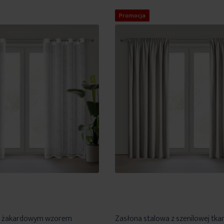
życzeń
Promocja
 z żakardowym wzorem
Zasłona stalowa z szenilowej tka