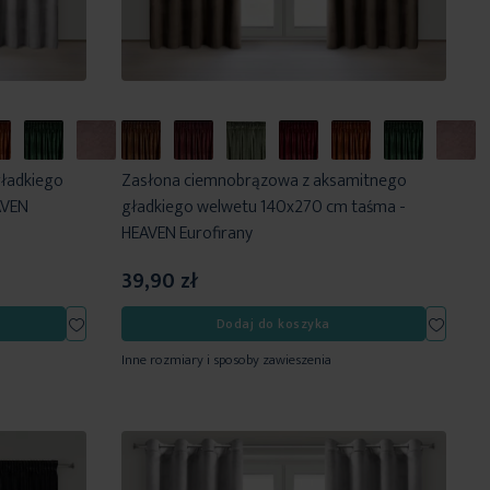
gładkiego
Zasłona ciemnobrązowa z aksamitnego
AVEN
gładkiego welwetu 140x270 cm taśma -
HEAVEN Eurofirany
39,90 zł
Dodaj
Dodaj
Dodaj do koszyka
do
do
Inne rozmiary i sposoby zawieszenia
listy
listy
życzeń
życzeń