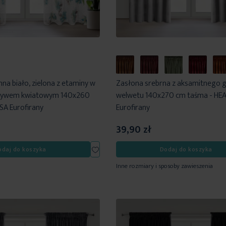
na biało, zielona z etaminy w
Zasłona srebrna z aksamitnego 
otywem kwiatowym 140x260
welwetu 140x270 cm taśma - HE
SA Eurofirany
Eurofirany
39,90 zł
Dodaj
odaj do koszyka
Dodaj do koszyka
do
Inne rozmiary i sposoby zawieszenia
listy
życzeń