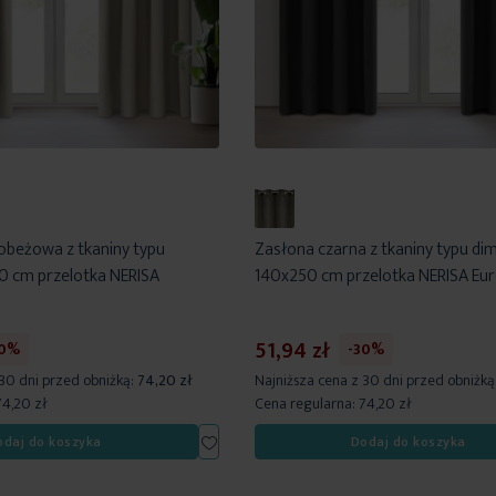
beżowa z tkaniny typu
Zasłona czarna z tkaniny typu di
0 cm przelotka NERISA
140x250 cm przelotka NERISA Eur
51,94 zł
30%
-30%
 30 dni przed obniżką:
74,20 zł
Najniższa cena z 30 dni przed obniżką
74,20 zł
Cena regularna:
74,20 zł
Dodaj
odaj do koszyka
Dodaj do koszyka
do
listy