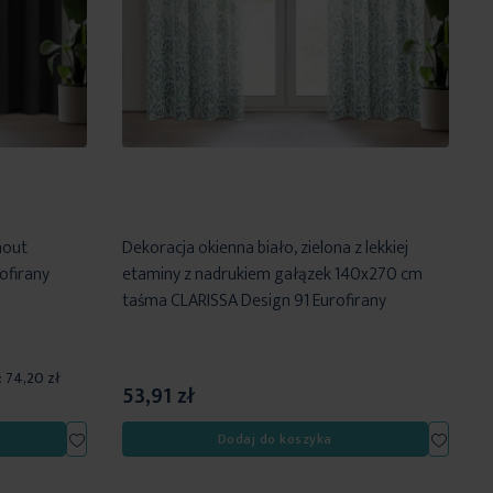
mout
Dekoracja okienna biało, zielona z lekkiej
ofirany
etaminy z nadrukiem gałązek 140x270 cm
taśma CLARISSA Design 91 Eurofirany
:
74,20 zł
53,91 zł
Dodaj
Dodaj
Dodaj do koszyka
do
do
listy
listy