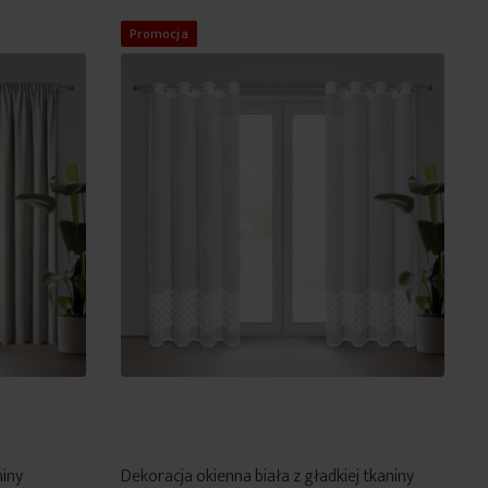
życzeń
życzeń
Promocja
niny
Dekoracja okienna biała z gładkiej tkaniny