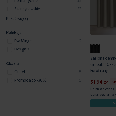
produkty
romantyczne
135
produkty
skandynawskie
133
Pokaż więcej
Kolekcja
produkty
Eva Minge
2
produkt
Design 91
1
Zasłona ciemno
Okazja
dimout 140x25
Eurofirany
produkty
Outlet
8
produkty
Promocja do -30%
5
51,94 zł
-
Najniższa cena z
Cena regularna:
D