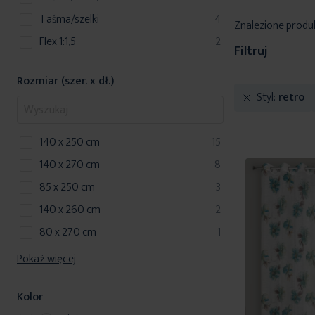
produkty
taśma/szelki
4
Znalezione produ
produkty
Flex 1:1,5
2
Filtruj
Rozmiar (szer. x dł.)
Styl
retro
produkty
140 x 250 cm
15
produkty
140 x 270 cm
8
produkty
85 x 250 cm
3
produkty
140 x 260 cm
2
produkt
80 x 270 cm
1
Pokaż więcej
Kolor