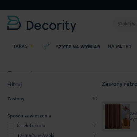
TARAS
☀
NA METRY
SZYTE NA WYMIAR
Zasłony
Zasłony retro
Filtruj
produkty
Zasłony
30
Zasł
Sposób zawieszenia
wym
produkty
przelotki/koła
17
produkty
taśma/tunel/żabki
7