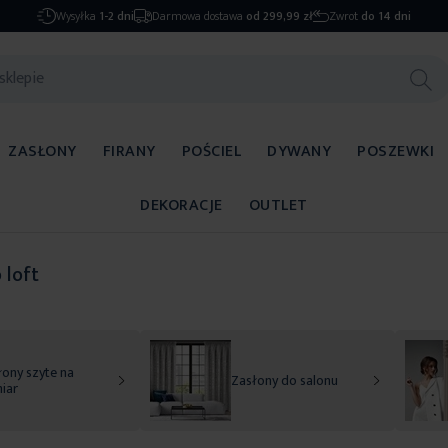
Wysyłka
1-2 dni
Darmowa dostawa
od 299,99 zł
Zwrot
do 14 dni
ZASŁONY
FIRANY
POŚCIEL
DYWANY
POSZEWKI
DEKORACJE
OUTLET
 loft
ony szyte na
Zasłony do salonu
iar