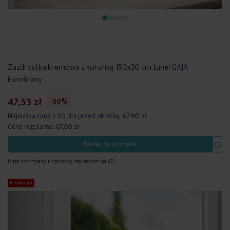
Zazdrostka kremowa z koronką 150x30 cm tunel GAJA
Eurofirany
47,53 zł
-30%
Najniższa cena z 30 dni przed obniżką:
67,90 zł
Cena regularna:
67,90 zł
Dod
Dodaj do koszyka
Inne rozmiary i sposoby zawieszenia
(2)
Promocja