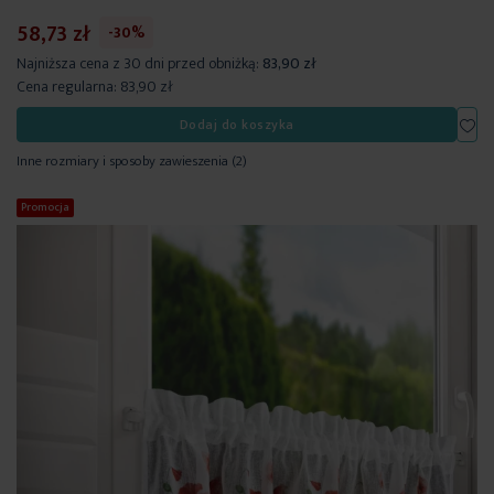
58,73 zł
-30%
Najniższa cena z 30 dni przed obniżką:
83,90 zł
Cena regularna:
83,90 zł
Dod
Dodaj do koszyka
Inne rozmiary i sposoby zawieszenia
(2)
Promocja