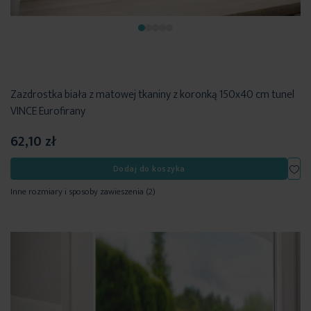
Zazdrostka biała z matowej tkaniny z koronką 150x40 cm tunel
VINCE Eurofirany
62,10 zł
Dod
Dodaj do koszyka
Inne rozmiary i sposoby zawieszenia
(2)