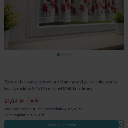
Zazdrostka biało, czerwona z etaminy w stylu sielankowym w
kwiaty maków 150x30 cm tunel MARI Eurofirany
61,04 zł
-30%
Najniższa cena z 30 dni przed obniżką:
87,20 zł
Cena regularna:
87,20 zł
Dod
Dodaj do koszyka