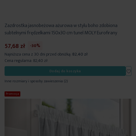
Zazdrostka jasnobeżowa ażurowa w stylu boho zdobiona
subtelnymi frędzelkami 150x30 cm tunel MOLY Eurofirany
57,68 zł
-30%
Najniższa cena z 30 dni przed obniżką:
82,40 zł
Cena regularna:
82,40 zł
Dod
Dodaj do koszyka
Inne rozmiary i sposoby zawieszenia
(2)
Promocja