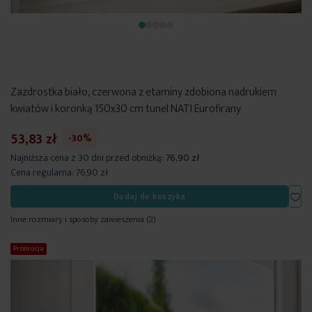
Zazdrostka biało, czerwona z etaminy zdobiona nadrukiem
kwiatów i koronką 150x30 cm tunel NATI Eurofirany
53,83 zł
-30%
Najniższa cena z 30 dni przed obniżką:
76,90 zł
Cena regularna:
76,90 zł
Dod
Dodaj do koszyka
Inne rozmiary i sposoby zawieszenia
(2)
Promocja