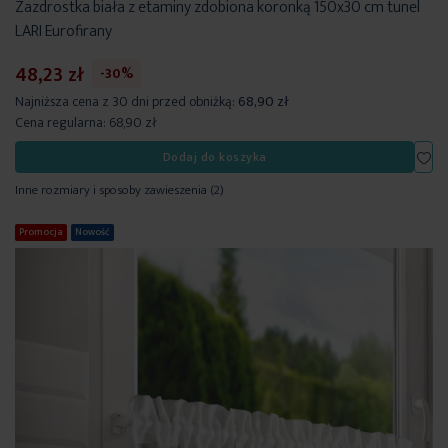
Zazdrostka biała z etaminy zdobiona koronką 150x30 cm tunel
LARI Eurofirany
48,23 zł
-30%
Najniższa cena z 30 dni przed obniżką:
68,90 zł
Cena regularna:
68,90 zł
Dod
Dodaj do koszyka
Inne rozmiary i sposoby zawieszenia
(2)
Promocja
Nowość