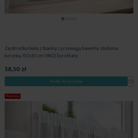
Zazdrostka biała z tkaniny z przewagą bawełny zdobiona
koronką 150x30 cm VINCE Eurofirany
58,50 zł
Dod
Dodaj do koszyka
Promocja