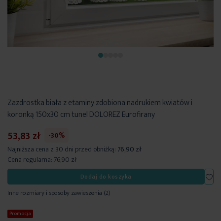
Zazdrostka biała z etaminy zdobiona nadrukiem kwiatów i
koronką 150x30 cm tunel DOLOREZ Eurofirany
53,83 zł
-30%
Najniższa cena z 30 dni przed obniżką:
76,90 zł
Cena regularna:
76,90 zł
Dod
Dodaj do koszyka
Inne rozmiary i sposoby zawieszenia
(2)
Promocja