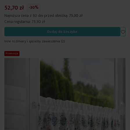
52,70 zł
-30%
Najniższa cena z 30 dni przed obniżką:
75,30 zł
Cena regularna:
75,30 zł
Dod
Dodaj do koszyka
Inne rozmiary i sposoby zawieszenia
(2)
Promocja