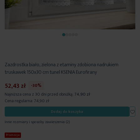
Zazdrostka biało, zielona z etaminy zdobiona nadrukiem
truskawek 150x30 cm tunel KSENIA Eurofirany
52,43 zł
-30%
Najniższa cena z 30 dni przed obniżką:
74,90 zł
Cena regularna:
74,90 zł
Dod
Dodaj do koszyka
Inne rozmiary i sposoby zawieszenia
(2)
Promocja