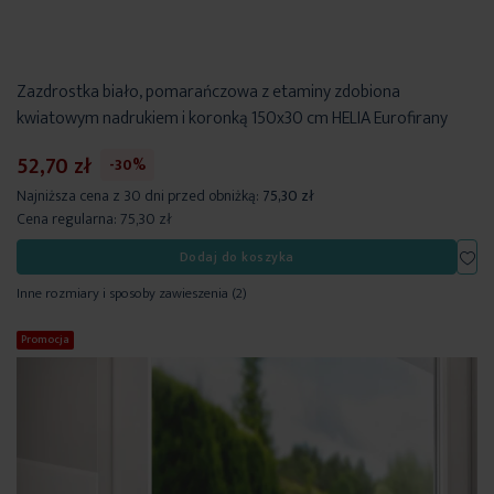
Zazdrostka biało, pomarańczowa z etaminy zdobiona
kwiatowym nadrukiem i koronką 150x30 cm HELIA Eurofirany
52,70 zł
-30%
Najniższa cena z 30 dni przed obniżką:
75,30 zł
Cena regularna:
75,30 zł
Dod
Dodaj do koszyka
Inne rozmiary i sposoby zawieszenia
(2)
Promocja