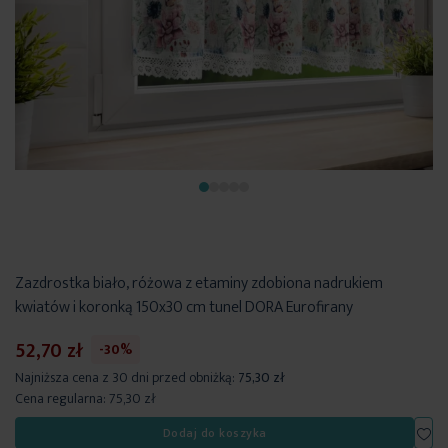
Zazdrostka biało, różowa z etaminy zdobiona nadrukiem
kwiatów i koronką 150x30 cm tunel DORA Eurofirany
52,70 zł
-30%
Najniższa cena z 30 dni przed obniżką:
75,30 zł
Cena regularna:
75,30 zł
Dod
Dodaj do koszyka