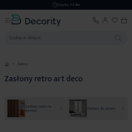
Darmowa dostawa
od 299,99 zł
Zasłony
Zasłony retro art deco
Zasłony szyte na
Zasłony do salonu
wymiar