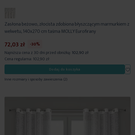
Zasłona beżowo, złocista zdobiona błyszczącym marmurkiem z
welwetu, 140x270 cm taśma MOLLY Eurofirany
72,03 zł
-30%
Najniższa cena z 30 dni przed obniżką:
102,90 zł
Cena regularna:
102,90 zł
Dod
Dodaj do koszyka
Inne rozmiary i sposoby zawieszenia
(2)