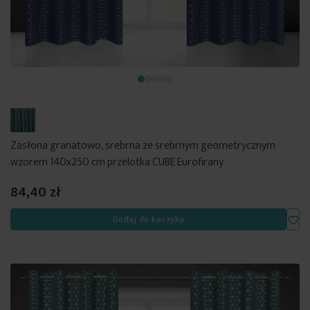
Zasłona granatowo, srebrna ze srebrnym geometrycznym
wzorem 140x250 cm przelotka CUBE Eurofirany
84,40 zł
Dod
Dodaj do koszyka