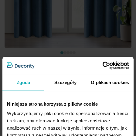
Zasłona granatowa z matowego welwetu 140x250 cm
Zgoda
Szczegóły
O plikach cookies
przelotka MELANIE Eurofirany
86,90 zł
Niniejsza strona korzysta z plików cookie
Dod
Wykorzystujemy pliki cookie do spersonalizowania treści
Dodaj do koszyka
i reklam, aby oferować funkcje społecznościowe i
Inne rozmiary i sposoby zawieszenia
(4)
analizować ruch w naszej witrynie. Informacje o tym, jak
korzystasz z naszej witryny, udostępniamy partnerom