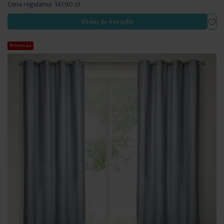
Cena regularna:
141,90 zł
Dod
Dodaj do koszyka
Promocja