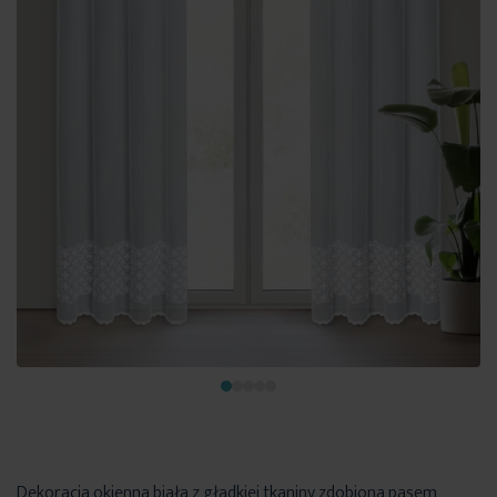
Dekoracja okienna biała z gładkiej tkaniny zdobiona pasem