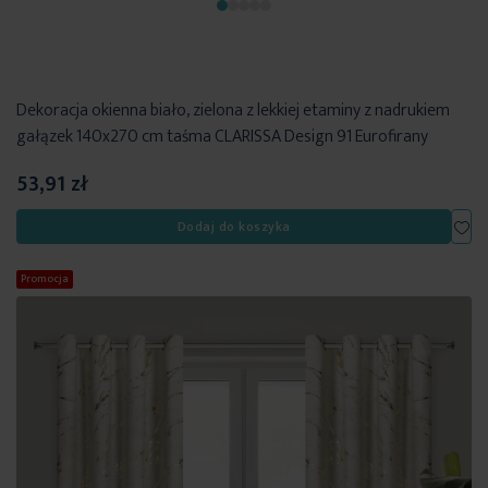
Dekoracja okienna biało, zielona z lekkiej etaminy z nadrukiem
gałązek 140x270 cm taśma CLARISSA Design 91 Eurofirany
53,91 zł
Dod
Dodaj do koszyka
Promocja