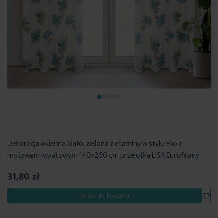
Dekoracja okienna biało, zielona z etaminy w stylu eko z
motywem kwiatowym 140x260 cm przelotka LISA Eurofirany
31,80 zł
Dod
Dodaj do koszyka