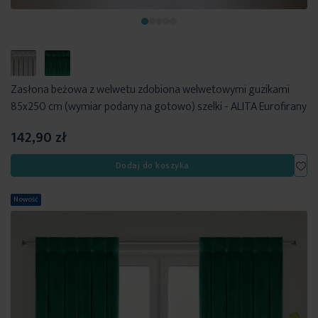
Zasłona beżowa z welwetu zdobiona welwetowymi guzikami
85x250 cm (wymiar podany na gotowo) szelki - ALITA Eurofirany
142,90 zł
Dod
Dodaj do koszyka
Nowość