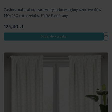
Zasłona naturalno, szara w stylu eko w piękny wzór kwiatów
140x260 cm przelotka FRIDA Eurofirany
125,40 zł
Dod
Dodaj do koszyka