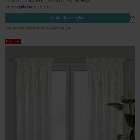
Najniższa cena z 30 dni przed obniżką:
90,90 zł
Cena regularna:
90,90 zł
Dod
Dodaj do koszyka
Inne rozmiary i sposoby zawieszenia
(2)
Promocja