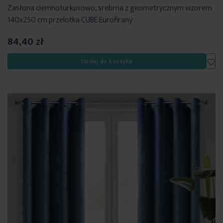
Zasłona ciemnoturkusowo, srebrna z geometrycznym wzorem
140x250 cm przelotka CUBE Eurofirany
84,40 zł
Dod
Dodaj do koszyka