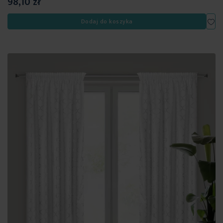
98,10 zł
Dod
Dodaj do koszyka