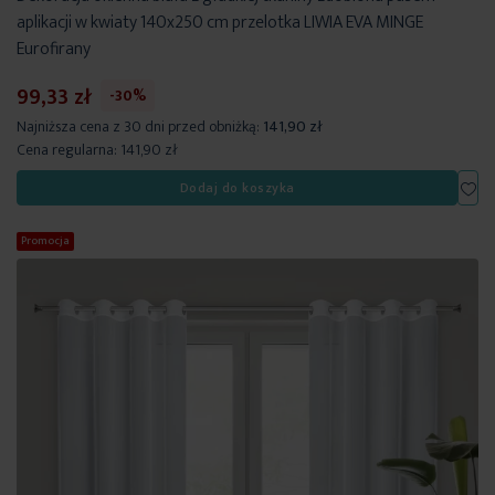
aplikacji w kwiaty 140x250 cm przelotka LIWIA EVA MINGE
Eurofirany
99,33 zł
-30%
Najniższa cena z 30 dni przed obniżką:
141,90 zł
Cena regularna:
141,90 zł
Dod
Dodaj do koszyka
Promocja