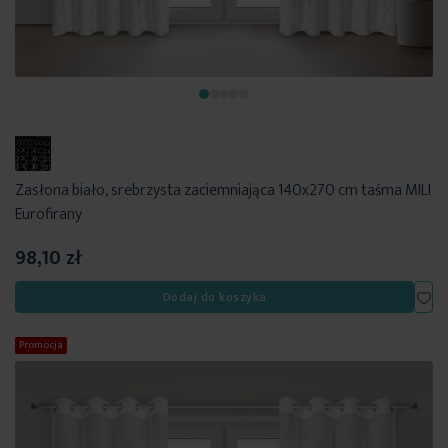
Zasłona biało, srebrzysta zaciemniająca 140x270 cm taśma MILI
Eurofirany
98,10 zł
Dod
Dodaj do koszyka
Promocja