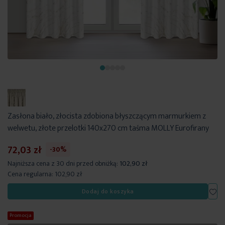
Zasłona biało, złocista zdobiona błyszczącym marmurkiem z
welwetu, złote przelotki 140x270 cm taśma MOLLY Eurofirany
72,03 zł
-30%
Najniższa cena z 30 dni przed obniżką:
102,90 zł
Cena regularna:
102,90 zł
Dod
Dodaj do koszyka
Promocja