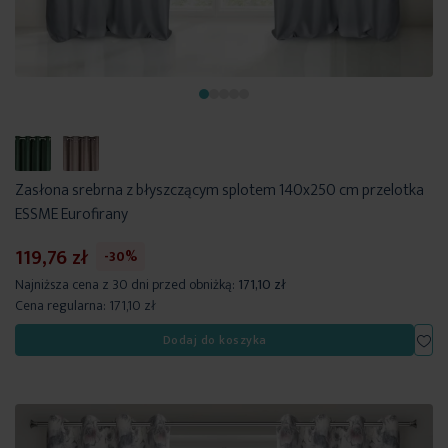
Zasłona srebrna z błyszczącym splotem 140x250 cm przelotka
ESSME Eurofirany
119,76 zł
-30%
Najniższa cena z 30 dni przed obniżką:
171,10 zł
Cena regularna:
171,10 zł
Dod
Dodaj do koszyka