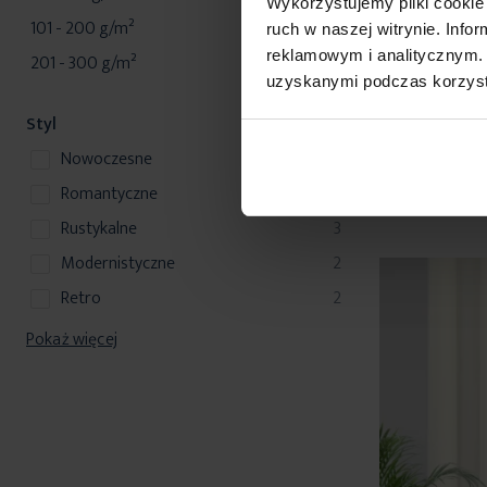
Wykorzystujemy pliki cookie 
produkty
101 - 200 g/m²
13
ruch w naszej witrynie. Inf
Zasłona oliwko
reklamowym i analitycznym. 
140x175 cm taś
produkty
201 - 300 g/m²
2
uzyskanymi podczas korzysta
47,90 zł
Styl
D
produkty
nowoczesne
11
Inne rozmiary i sp
produkty
romantyczne
3
produkty
rustykalne
3
produkty
modernistyczne
2
produkty
retro
2
Pokaż więcej