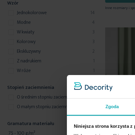
Wzór
Inne rozmiary i sp
produkty
jednokolorowe
14
produkty
modne
4
produkty
w kwiaty
3
produkty
kolorowy
3
produkty
ekskluzywny
2
produkt
z nadrukiem
1
produkt
w róże
1
Stopień zaciemnienia
produkty
o średnim stopniu zaciemnienia
3
produkty
o małym stopniu zaciemnienia
14
Zgoda
Gramatura materiału
Niniejsza strona korzysta z
produkty
75 - 100 g/m²
2