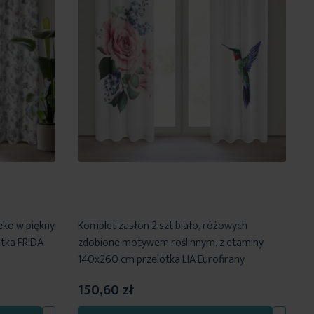
eko w piękny
Komplet zasłon 2 szt biało, różowych
tka FRIDA
zdobione motywem roślinnym, z etaminy
140x260 cm przelotka LIA Eurofirany
150,60 zł
Dodaj
Dodaj