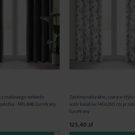
a z matowego welwetu
Zasłona naturalno, szara w stylu 
elotka - MELANIE Eurofirany
wzór kwiatów 140x260 cm przelo
Eurofirany
125,40 zł
Dodaj