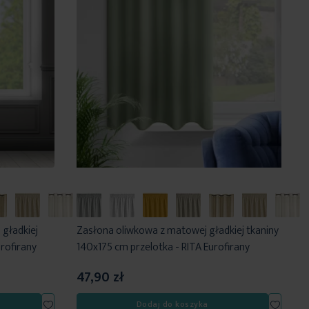
gładkiej
Zasłona oliwkowa z matowej gładkiej tkaniny
rofirany
140x175 cm przelotka - RITA Eurofirany
47,90 zł
Dodaj
Dodaj
Dodaj do koszyka