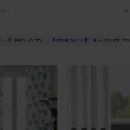
kty:
17
Sor
. x dł.)
140 x 175 cm
Rozmiar (szer. x dł.)
140 x 260 cm
Wycz