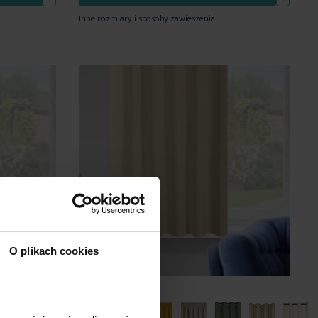
do
do
Inne rozmiary i sposoby zawieszenia
listy
listy
życzeń
życzeń
O plikach cookies