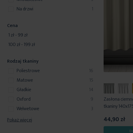
y
produkt
na drzwi
1
Cena
1 zł
-
99 zł
100 zł
-
199 zł
Rodzaj tkaniny
produkty
poliestrowe
16
produkty
matowe
15
produkty
gładkie
14
produkty
oxford
9
Zasłona ciemn
tkaniny 140x17
produkty
welwetowe
3
44,90 zł
Pokaż więcej
D