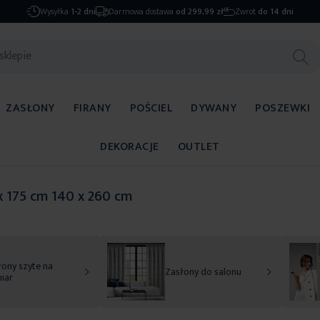
Wysyłka
1-2 dni
Darmowa dostawa
od 299,99 zł
Zwrot
do 14 dni
ZASŁONY
FIRANY
POŚCIEL
DYWANY
POSZEWKI
DEKORACJE
OUTLET
x 175 cm 140 x 260 cm
ony szyte na
Zasłony do salonu
iar