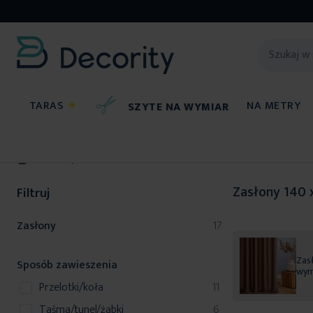
TARAS
☀
NA METRY
SZYTE NA WYMIAR
Zasłony
Zasłony 140 
Filtruj
produkty
Zasłony
17
Zasł
Sposób zawieszenia
wym
produkty
przelotki/koła
11
produkty
taśma/tunel/żabki
6