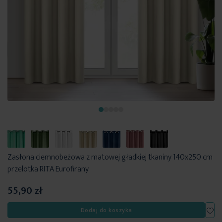
Zasłona ciemnobeżowa z matowej gładkiej tkaniny 140x250 cm
przelotka RITA Eurofirany
55,90 zł
Dod
Dodaj do koszyka