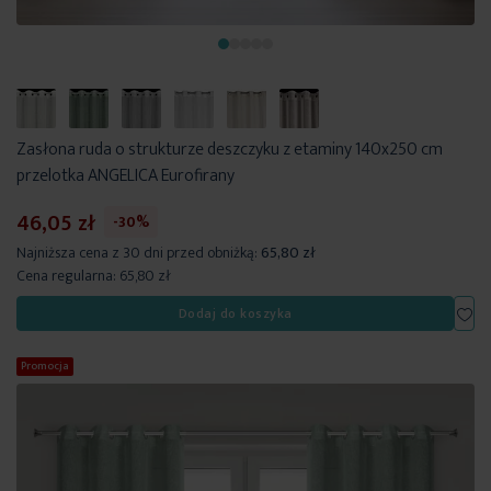
Zasłona ruda o strukturze deszczyku z etaminy 140x250 cm
przelotka ANGELICA Eurofirany
46,05 zł
-30%
Najniższa cena z 30 dni przed obniżką:
65,80 zł
Cena regularna:
65,80 zł
Dod
Dodaj do koszyka
Promocja