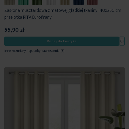
Zasłona musztardowa z matowej gładkiej tkaniny 140x250 cm
przelotka RITA Eurofirany
55,90 zł
Dod
Dodaj do koszyka
Inne rozmiary i sposoby zawieszenia
(3)