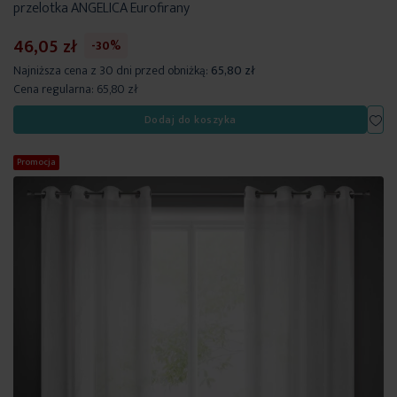
przelotka ANGELICA Eurofirany
46,05 zł
-30%
Najniższa cena z 30 dni przed obniżką:
65,80 zł
Cena regularna:
65,80 zł
Dod
Dodaj do koszyka
Promocja