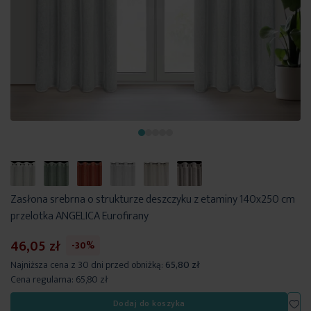
Zasłona srebrna o strukturze deszczyku z etaminy 140x250 cm
przelotka ANGELICA Eurofirany
46,05 zł
-30%
Najniższa cena z 30 dni przed obniżką:
65,80 zł
Cena regularna:
65,80 zł
Dod
Dodaj do koszyka