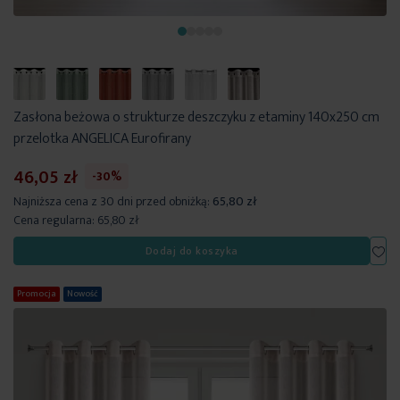
Zasłona beżowa o strukturze deszczyku z etaminy 140x250 cm
przelotka ANGELICA Eurofirany
46,05 zł
-30%
Najniższa cena z 30 dni przed obniżką:
65,80 zł
Cena regularna:
65,80 zł
Dod
Dodaj do koszyka
Promocja
Nowość