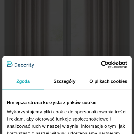
Zgoda
Szczegóły
O plikach cookies
Niniejsza strona korzysta z plików cookie
Wykorzystujemy pliki cookie do spersonalizowania treści
i reklam, aby oferować funkcje społecznościowe i
analizować ruch w naszej witrynie. Informacje o tym, jak
Zasłona w stylu eko różowa z efektem deszczyku 140x250 cm
korzystasz z naszej witryny, udostępniamy partnerom