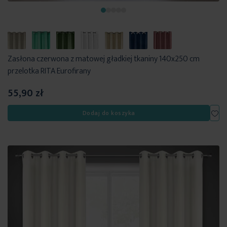
Zasłona czerwona z matowej gładkiej tkaniny 140x250 cm
przelotka RITA Eurofirany
55,90 zł
Dod
Dodaj do koszyka