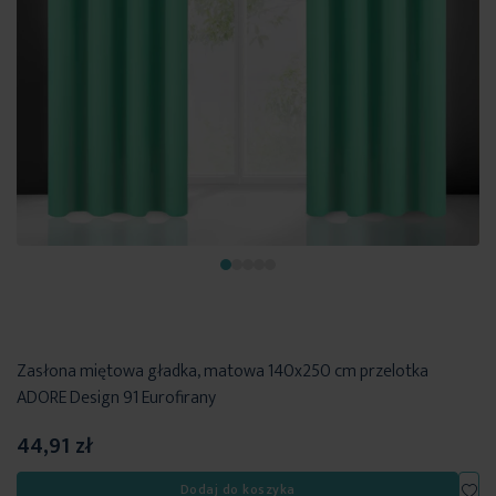
Zasłona miętowa gładka, matowa 140x250 cm przelotka
ADORE Design 91 Eurofirany
44,91 zł
Dod
Dodaj do koszyka