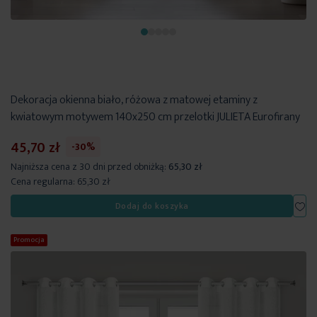
Dekoracja okienna biało, różowa z matowej etaminy z
kwiatowym motywem 140x250 cm przelotki JULIETA Eurofirany
45,70 zł
-30%
Najniższa cena z 30 dni przed obniżką:
65,30 zł
Cena regularna:
65,30 zł
Dod
Dodaj do koszyka
Promocja