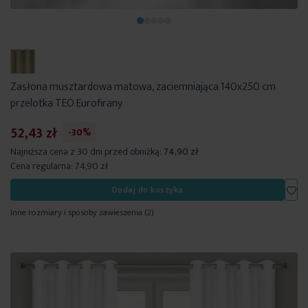
Zasłona musztardowa matowa, zaciemniająca 140x250 cm
przelotka TEO Eurofirany
52,43 zł
-30%
Najniższa cena z 30 dni przed obniżką:
74,90 zł
Cena regularna:
74,90 zł
Dod
Dodaj do koszyka
Inne rozmiary i sposoby zawieszenia
(2)