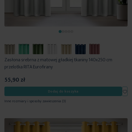
Zasłona srebrna z matowej gładkiej tkaniny 140x250 cm
przelotka RITA Eurofirany
55,90 zł
Dod
Dodaj do koszyka
Inne rozmiary i sposoby zawieszenia
(3)