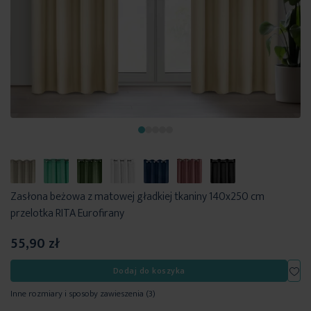
Zasłona beżowa z matowej gładkiej tkaniny 140x250 cm
przelotka RITA Eurofirany
55,90 zł
Dod
Dodaj do koszyka
Inne rozmiary i sposoby zawieszenia
(3)