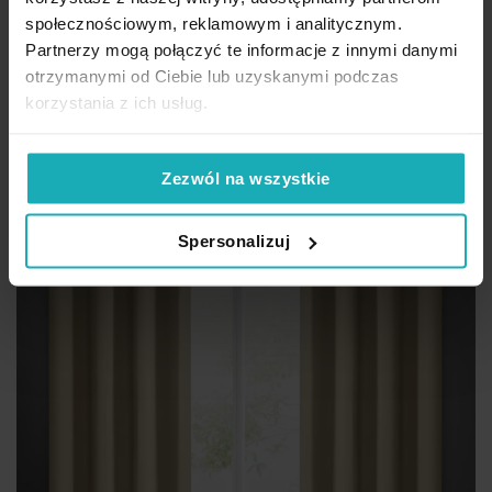
przelotki - ANGELICA Eurofirany
społecznościowym, reklamowym i analitycznym.
46,13 zł
-30%
Partnerzy mogą połączyć te informacje z innymi danymi
otrzymanymi od Ciebie lub uzyskanymi podczas
Najniższa cena z 30 dni przed obniżką:
65,90 zł
Cena regularna:
65,90 zł
korzystania z ich usług.
Dod
Dodaj do koszyka
Zezwól na wszystkie
Promocja
Spersonalizuj