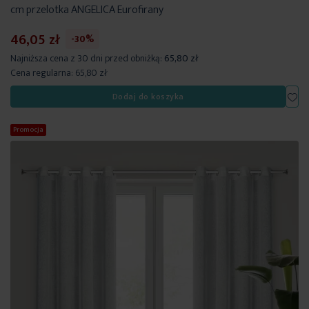
cm przelotka ANGELICA Eurofirany
46,05 zł
-30%
Najniższa cena z 30 dni przed obniżką:
65,80 zł
Cena regularna:
65,80 zł
Dod
Dodaj do koszyka
Promocja