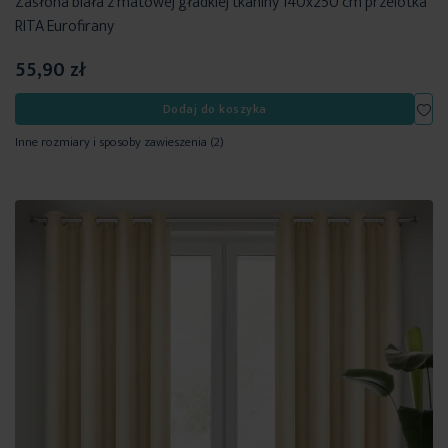
Zasłona biała z matowej gładkiej tkaniny 140x250 cm przelotka
RITA Eurofirany
55,90 zł
Dod
Dodaj do koszyka
Inne rozmiary i sposoby zawieszenia
(2)