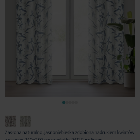
Zasłona naturalno, jasnoniebieska zdobiona nadrukiem kwiatów