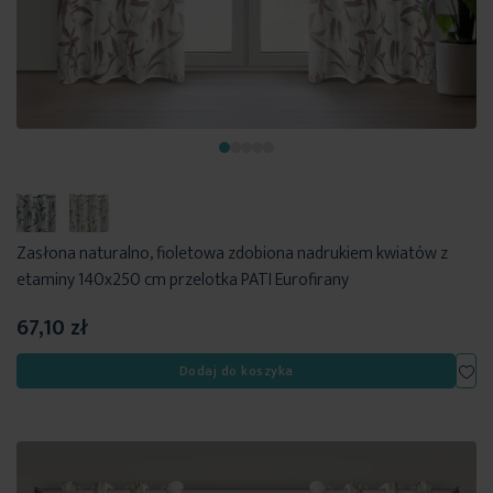
Zasłona naturalno, fioletowa zdobiona nadrukiem kwiatów z
etaminy 140x250 cm przelotka PATI Eurofirany
67,10 zł
Dod
Dodaj do koszyka