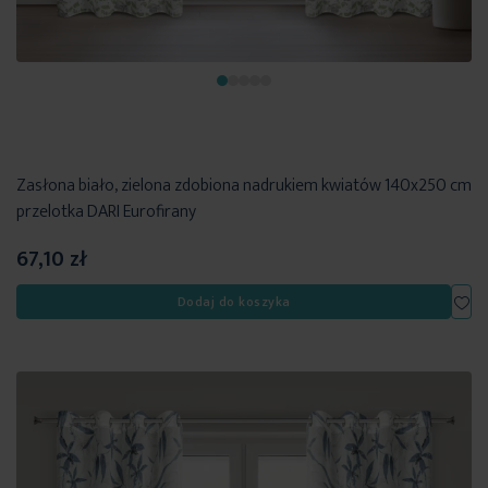
Zasłona biało, zielona zdobiona nadrukiem kwiatów 140x250 cm
przelotka DARI Eurofirany
67,10 zł
Dod
Dodaj do koszyka