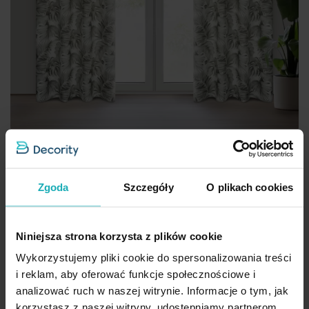
Zgoda
Szczegóły
O plikach cookies
Zasłona biało, beżowa z motywem liści monstery, zaciemniająca
140x250 cm przelotka ZORA Eurofirany
Niniejsza strona korzysta z plików cookie
61,31 zł
-30%
Wykorzystujemy pliki cookie do spersonalizowania treści
Najniższa cena z 30 dni przed obniżką:
87,60 zł
i reklam, aby oferować funkcje społecznościowe i
Cena regularna:
87,60 zł
analizować ruch w naszej witrynie. Informacje o tym, jak
Dod
korzystasz z naszej witryny, udostępniamy partnerom