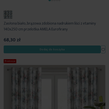
Zasłona biało, brązowa zdobiona nadrukiem liści z etaminy
140x250 cm przelotka AMELA Eurofirany
68,30 zł
Dod
Dodaj do koszyka
Promocja