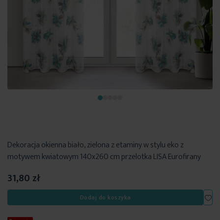
Dekoracja okienna biało, zielona z etaminy w stylu eko z
motywem kwiatowym 140x260 cm przelotka LISA Eurofirany
31,80 zł
Dod
Dodaj do koszyka