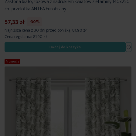
Zasłona biało, różowa z nadrukiem kwiatów z etaminy 140x250
cm przelotka ANTEA Eurofirany
57,33 zł
-30%
Najniższa cena z 30 dni przed obniżką:
81,90 zł
Cena regularna:
81,90 zł
Dod
Dodaj do koszyka
Promocja