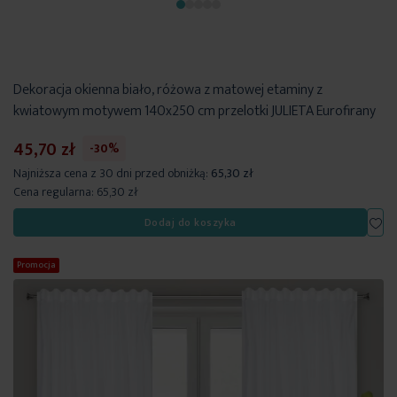
Dekoracja okienna biało, różowa z matowej etaminy z
kwiatowym motywem 140x250 cm przelotki JULIETA Eurofirany
45,70 zł
-30%
Najniższa cena z 30 dni przed obniżką:
65,30 zł
Cena regularna:
65,30 zł
Dod
Dodaj do koszyka
Promocja