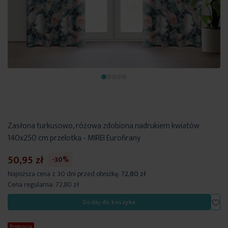
Zasłona turkusowo, różowa zdobiona nadrukiem kwiatów
140x250 cm przelotka - MIREI Eurofirany
50,95 zł
-30%
Najniższa cena z 30 dni przed obniżką:
72,80 zł
Cena regularna:
72,80 zł
Dod
Dodaj do koszyka
Promocja