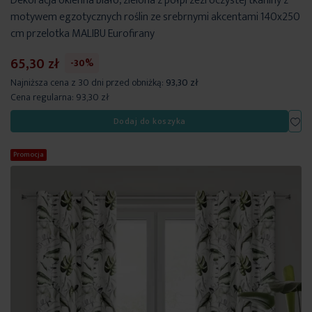
Dekoracja okienna biało, zielona z półprzezroczystej tkaniny z
motywem egzotycznych roślin ze srebrnymi akcentami 140x250
cm przelotka MALIBU Eurofirany
65,30 zł
-30%
Najniższa cena z 30 dni przed obniżką:
93,30 zł
Cena regularna:
93,30 zł
Dod
Dodaj do koszyka
Promocja