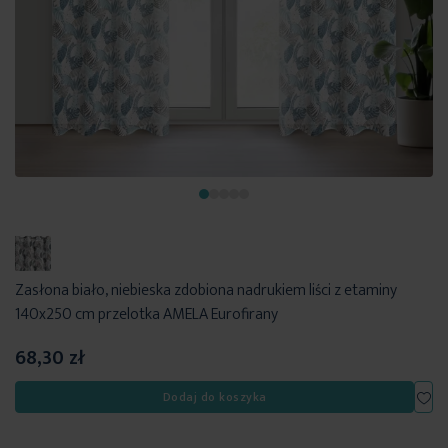
Zasłona biało, niebieska zdobiona nadrukiem liści z etaminy
140x250 cm przelotka AMELA Eurofirany
68,30 zł
Dod
Dodaj do koszyka