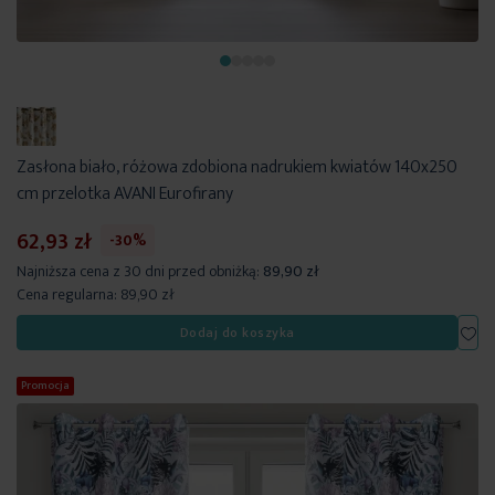
Zasłona biało, różowa zdobiona nadrukiem kwiatów 140x250
cm przelotka AVANI Eurofirany
62,93 zł
-30%
Najniższa cena z 30 dni przed obniżką:
89,90 zł
Cena regularna:
89,90 zł
Dod
Dodaj do koszyka
Promocja