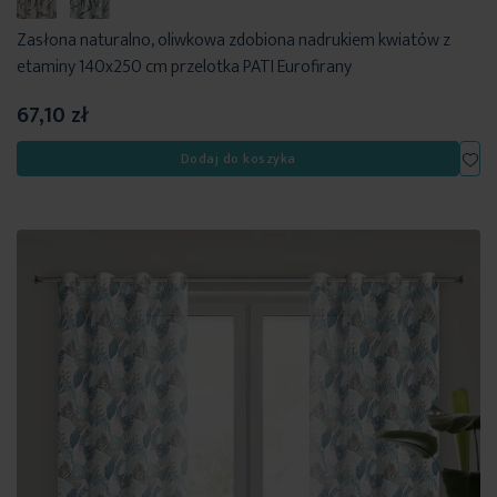
Zasłona naturalno, oliwkowa zdobiona nadrukiem kwiatów z
etaminy 140x250 cm przelotka PATI Eurofirany
67,10 zł
Dod
Dodaj do koszyka