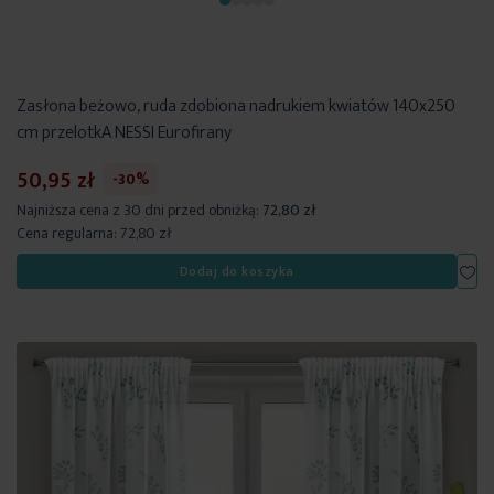
Zasłona beżowo, ruda zdobiona nadrukiem kwiatów 140x250
cm przelotkA NESSI Eurofirany
50,95 zł
-30%
Najniższa cena z 30 dni przed obniżką:
72,80 zł
Cena regularna:
72,80 zł
Dod
Dodaj do koszyka