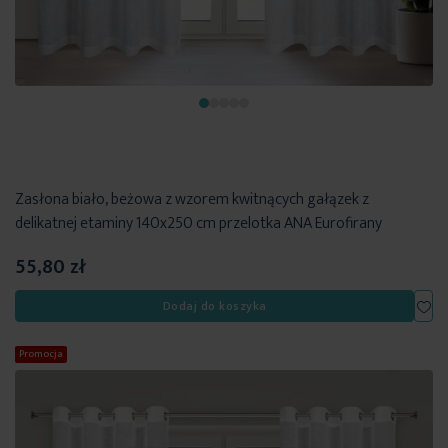
Zasłona biało, beżowa z wzorem kwitnących gałązek z
delikatnej etaminy 140x250 cm przelotka ANA Eurofirany
55,80 zł
Dod
Dodaj do koszyka
Promocja