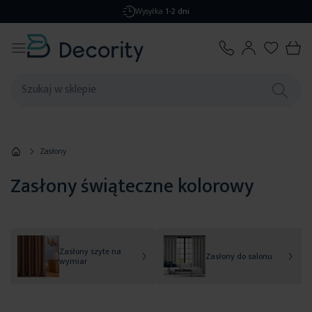
Darmowa dostawa
od 299,99 zł
Zasłony
Zasłony świąteczne kolorowy
Zasłony szyte na
Zasłony do salonu
wymiar