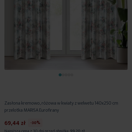
Zasłona kremowo, różowa w kwiaty z welwetu 140x250 cm
przelotka MARISA Eurofirany
69,44 zł
-30%
Najniższa cena z 30 dni przed obniżką:
99,20 zł