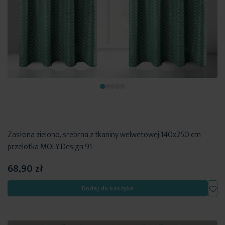
Zasłona zielono, srebrna z tkaniny welwetowej 140x250 cm
przelotka MOLY Design 91
68,90 zł
Dod
Dodaj do koszyka