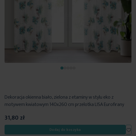
Dekoracja okienna biało, zielona z etaminy w stylu eko z
motywem kwiatowym 140x260 cm przelotka LISA Eurofirany
31,80 zł
Dod
Dodaj do koszyka