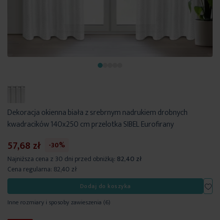
Dekoracja okienna biała z srebrnym nadrukiem drobnych
kwadracików 140x250 cm przelotka SIBEL Eurofirany
57,68 zł
-30%
Najniższa cena z 30 dni przed obniżką:
82,40 zł
Cena regularna:
82,40 zł
Dod
Dodaj do koszyka
Inne rozmiary i sposoby zawieszenia
(6)