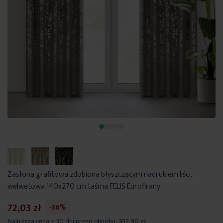
Zasłona grafitowa zdobiona błyszczącym nadrukiem liści,
welwetowa 140x270 cm taśma FELIS Eurofirany
72,03 zł
-30%
Najniższa cena z 30 dni przed obniżką:
102,90 zł