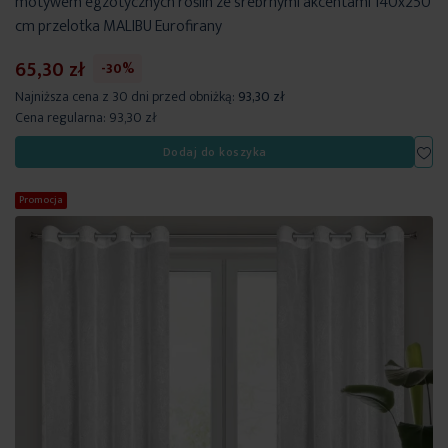
motywem egzotycznych roślin ze srebrnymi akcentami 140x250
cm przelotka MALIBU Eurofirany
65,30 zł
-30%
Najniższa cena z 30 dni przed obniżką:
93,30 zł
Cena regularna:
93,30 zł
Dod
Dodaj do koszyka
Promocja