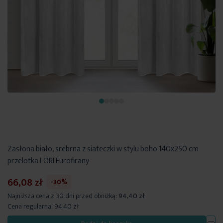
Zasłona biało, srebrna z siateczki w stylu boho 140x250 cm
przelotka LORI Eurofirany
66,08 zł
-30%
Najniższa cena z 30 dni przed obniżką:
94,40 zł
Cena regularna:
94,40 zł
Dod