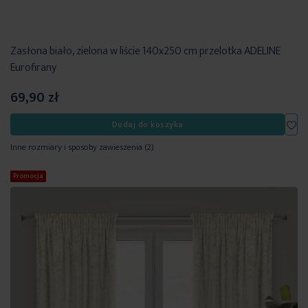
Zasłona biało, zielona w liście 140x250 cm przelotka ADELINE
Eurofirany
69,90 zł
Dod
Dodaj do koszyka
Inne rozmiary i sposoby zawieszenia
(2)
Promocja