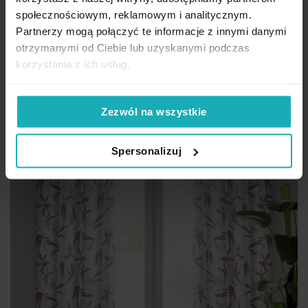
67,10 zł
społecznościowym, reklamowym i analitycznym.
Partnerzy mogą połączyć te informacje z innymi danymi
Dod
Dodaj do koszyka
otrzymanymi od Ciebie lub uzyskanymi podczas
korzystania z ich usług.
Zezwól na wszystkie
Spersonalizuj