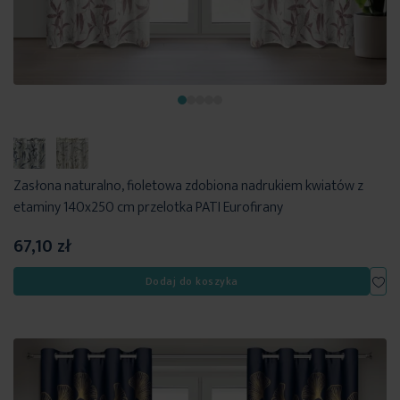
Zasłona naturalno, fioletowa zdobiona nadrukiem kwiatów z
etaminy 140x250 cm przelotka PATI Eurofirany
67,10 zł
Dod
Dodaj do koszyka