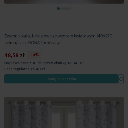
Zasłona biało, turkusowa ze wzorem kwiatowym 140x270
taśma/szelki FIONA Eurofirany
48,58 zł
-30%
Najniższa cena z 30 dni przed obniżką:
69,40 zł
Cena regularna:
69,40 zł
Dod
Dodaj do koszyka