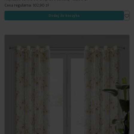
Cena regularna:
102,90 zł
Dod
Dodaj do koszyka