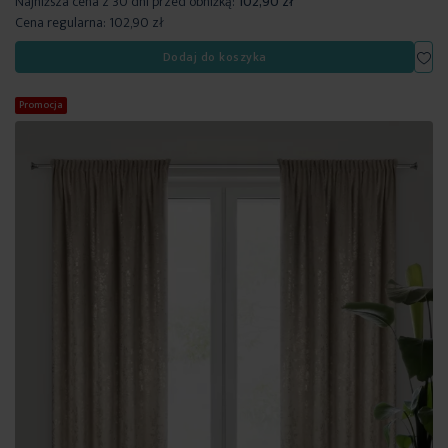
Najniższa cena z 30 dni przed obniżką:
102,90 zł
Cena regularna:
102,90 zł
Dod
Dodaj do koszyka
Promocja