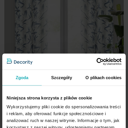
Zgoda
Szczegóły
O plikach cookies
Niniejsza strona korzysta z plików cookie
Wykorzystujemy pliki cookie do spersonalizowania treści
i reklam, aby oferować funkcje społecznościowe i
Zasłona naturalno, jasnoniebieska zdobiona nadrukiem kwiatów
analizować ruch w naszej witrynie. Informacje o tym, jak
z etaminy 140x250 cm przelotka PATI Eurofirany
korzystasz z naszej witryny, udostępniamy partnerom