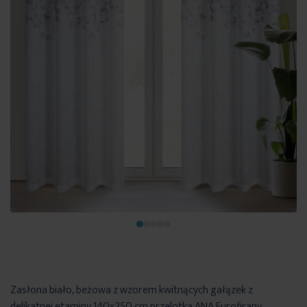
Zasłona biało, beżowa z wzorem kwitnących gałązek z
delikatnej etaminy 140x250 cm przelotka ANA Eurofirany