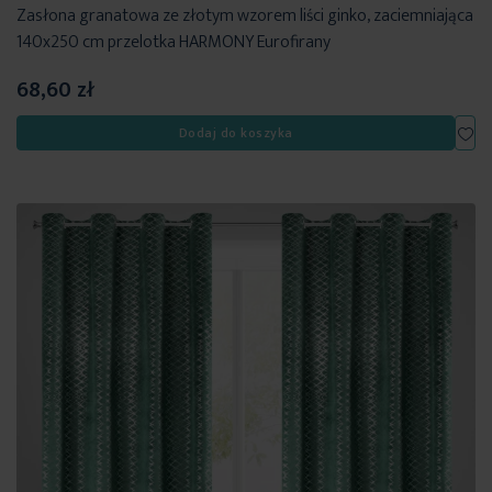
Zasłona granatowa ze złotym wzorem liści ginko, zaciemniająca
140x250 cm przelotka HARMONY Eurofirany
68,60 zł
Dod
Dodaj do koszyka