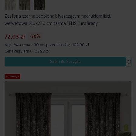
Zasłona czarna zdobiona błyszczącym nadrukiem liści,
welwetowa 140x270 cm taśma FELIS Eurofirany
72,03 zł
-30%
Najniższa cena z 30 dni przed obniżką:
102,90 zł
Cena regularna:
102,90 zł
Dod
Dodaj do koszyka
Promocja