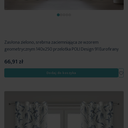
Zasłona zielono, srebrna zaciemniająca ze wzorem
geometrycznym 140x250 przelotka POLI Design 91 Eurofirany
66,91 zł
Dod
Dodaj do koszyka