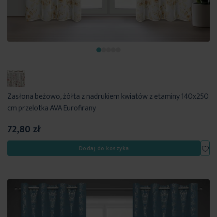
Zasłona beżowo, żółta z nadrukiem kwiatów z etaminy 140x250
cm przelotka AVA Eurofirany
72,80 zł
Dod
Dodaj do koszyka