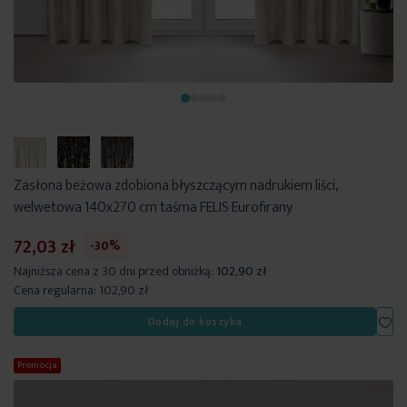
Zasłona beżowa zdobiona błyszczącym nadrukiem liści,
welwetowa 140x270 cm taśma FELIS Eurofirany
72,03 zł
-30%
Najniższa cena z 30 dni przed obniżką:
102,90 zł
Cena regularna:
102,90 zł
Dod
Dodaj do koszyka
Promocja