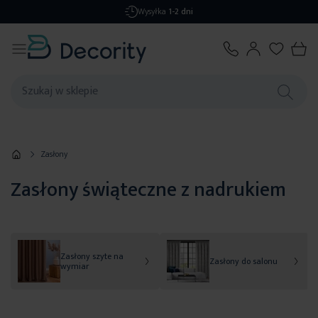
Darmowa dostawa
od 299,99 zł
Zasłony
Zasłony świąteczne z nadrukiem
Zasłony szyte na
Zasłony do salonu
wymiar