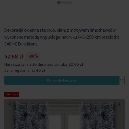
Dekoracja okienna stalowo, białą z motywem dmuchawców
wykonane metodą wypukłego nadruku 140x250 cm przelotka
SABINE Eurofirany
57,68 zł
-30%
Najniższa cena z 30 dni przed obniżką:
82,40 zł
Cena regularna:
82,40 zł
Dod
Dodaj do koszyka
Promocja